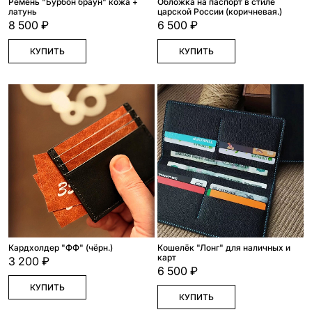
Ремень "Бурбон браун" кожа +
Обложка на паспорт в стиле
латунь
царской России (коричневая.)
8 500 ₽
6 500 ₽
КУПИТЬ
КУПИТЬ
Кардхолдер "ФФ" (чёрн.)
Кошелёк "Лонг" для наличных и
карт
3 200 ₽
6 500 ₽
КУПИТЬ
КУПИТЬ