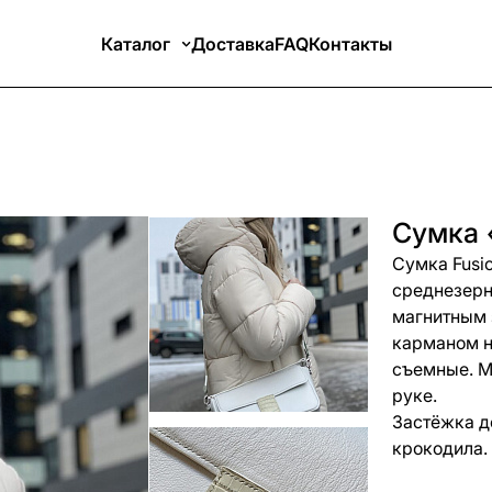
Каталог
Доставка
FAQ
Контакты
Сумка 
Сумка Fusi
среднезерн
магнитным 
карманом н
съемные. Мо
руке.
Застёжка д
крокодила.