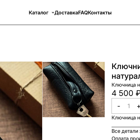
Каталог
Доставка
FAQ
Контакты
Ключни
натура
Ключница н
4 500 
-
Ключница н
Все детали
Оплата про