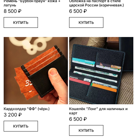
Ремень "Бурбон браун" кожа +
Обложка на паспорт в стиле
латунь
царской России (коричневая.)
8 500 ₽
6 500 ₽
КУПИТЬ
КУПИТЬ
Кардхолдер "ФФ" (чёрн.)
Кошелёк "Лонг" для наличных и
карт
3 200 ₽
6 500 ₽
КУПИТЬ
КУПИТЬ