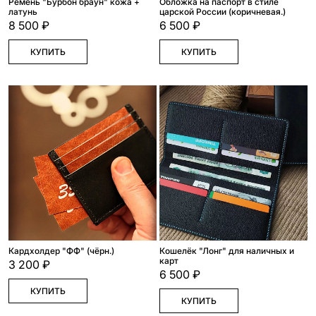
Ремень "Бурбон браун" кожа +
Обложка на паспорт в стиле
латунь
царской России (коричневая.)
8 500 ₽
6 500 ₽
КУПИТЬ
КУПИТЬ
Кардхолдер "ФФ" (чёрн.)
Кошелёк "Лонг" для наличных и
карт
3 200 ₽
6 500 ₽
КУПИТЬ
КУПИТЬ