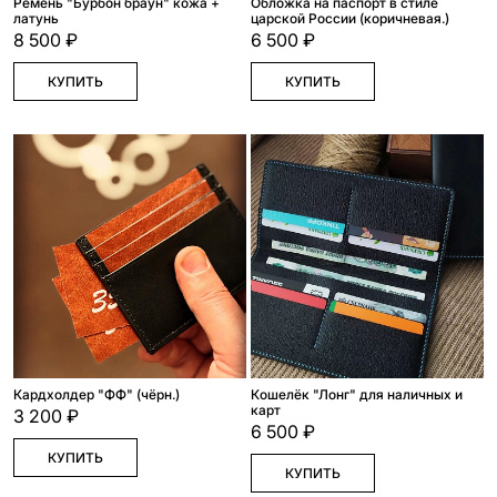
Ремень "Бурбон браун" кожа +
Обложка на паспорт в стиле
латунь
царской России (коричневая.)
8 500 ₽
6 500 ₽
КУПИТЬ
КУПИТЬ
Кардхолдер "ФФ" (чёрн.)
Кошелёк "Лонг" для наличных и
карт
3 200 ₽
6 500 ₽
КУПИТЬ
КУПИТЬ