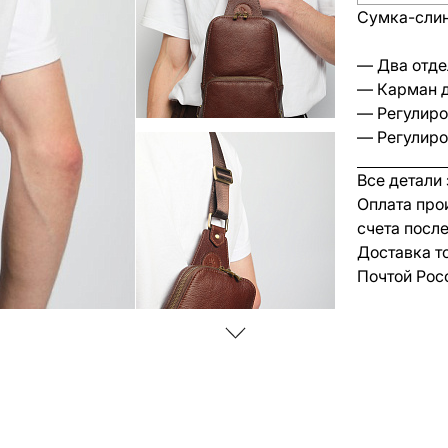
Сумка-слин
— Два отде
— Карман д
— Регулиро
— Регулиро
Все детали
Оплата про
счета посл
Доставка т
Почтой Рос