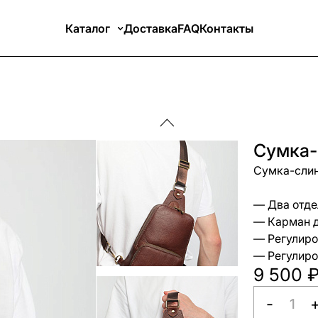
Каталог
Доставка
FAQ
Контакты
Сумка-
Сумка-слин
— Два отде
— Карман д
— Регулиро
— Регулиро
9 500 
-