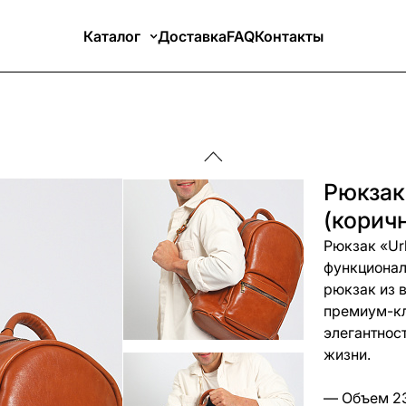
Каталог
Доставка
FAQ
Контакты
Рюкзак
(корич
Рюкзак «Urb
функционал
рюкзак из 
премиум-кла
элегантнос
жизни.
— Объем 23