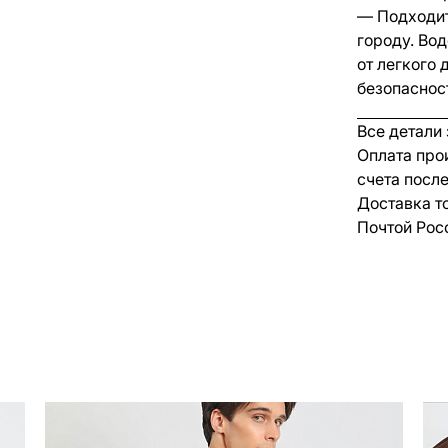
— Подходит
городу. Во
от легкого
безопаснос
Все детали
Оплата про
счета посл
Доставка т
Почтой Рос