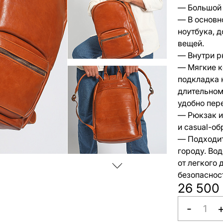
— Большой 
— В основн
ноутбука, 
вещей.
— Внутри р
— Мягкие к
подкладка 
длительном
удобно пер
— Рюкзак и
и casual-об
— Подходит
городу. Во
от легкого
безопаснос
26 500
-