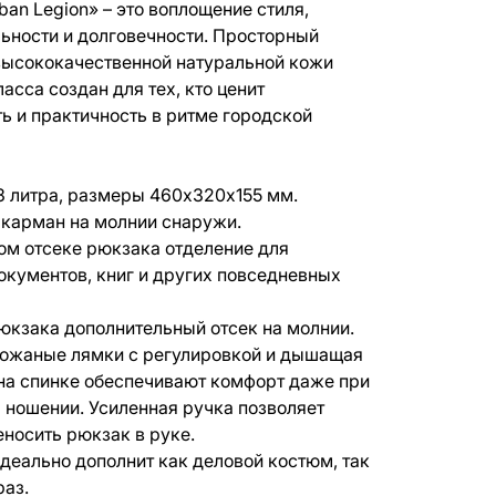
an Legion» – это воплощение стиля,
ьности и долговечности. Просторный
высококачественной натуральной кожи
сса создан для тех, кто ценит
ть и практичность в ритме городской
 литра, размеры 460х320х155 мм.
карман на молнии снаружи.
ом отсеке рюкзака отделение для
документов, книг и других повседневных
юкзака дополнительный отсек на молнии.
ожаные лямки с регулировкой и дышащая
на спинке обеспечивают комфорт даже при
 ношении. Усиленная ручка позволяет
еносить рюкзак в руке.
деально дополнит как деловой костюм, так
раз.