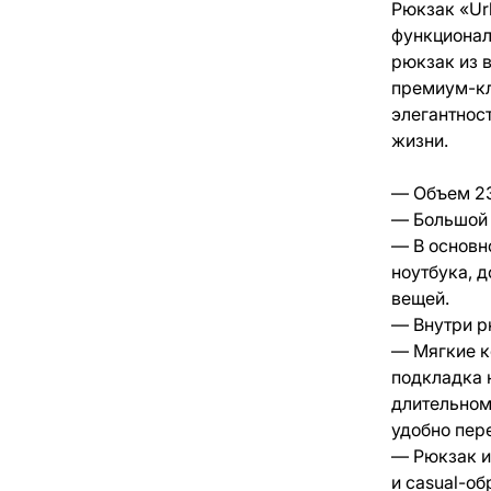
Рюкзак «Urb
функционал
рюкзак из 
премиум-кла
элегантнос
жизни.
— Объем 23
— Большой 
— В основн
ноутбука, 
вещей.
— Внутри р
— Мягкие к
подкладка 
длительном
удобно пер
— Рюкзак и
и casual-об