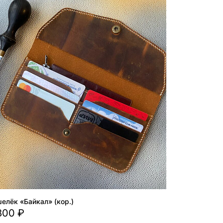
елёк «Байкал» (кор.)
800 ₽